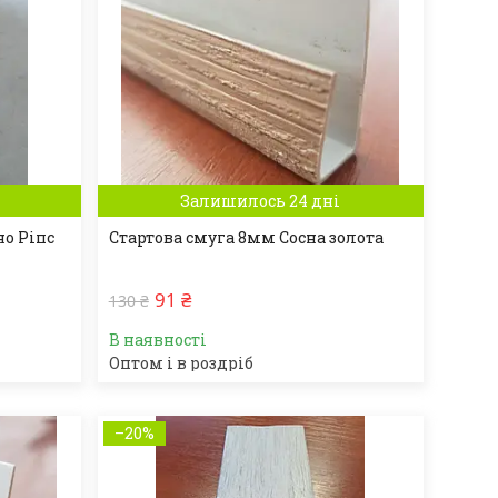
Залишилось 24 дні
но Ріпс
Стартова смуга 8мм Сосна золота
91 ₴
130 ₴
В наявності
Оптом і в роздріб
–20%