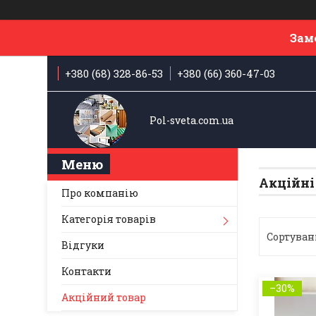
Зам
+380 (68) 328-86-53
+380 (66) 360-47-03
Pol-sveta.com.ua
Акційні
Про компанію
Категорія товарів
Відгуки
Контакти
–30%
Акційний товар