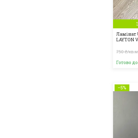
Ламінат 
LAYTON V
750 ₴/кв.м
Готово д
–5%