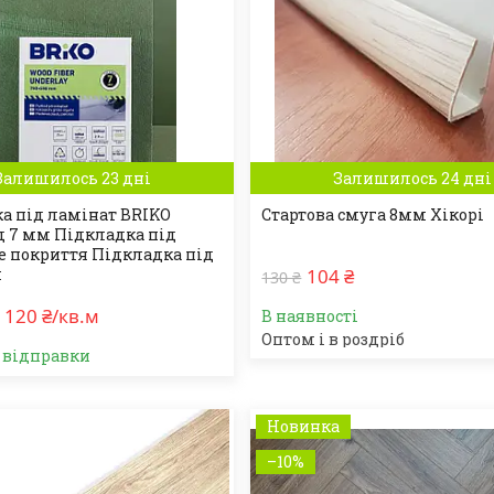
Залишилось 23 дні
Залишилось 24 дні
а під ламінат BRIKO
Стартова смуга 8мм Хікорі
д 7 мм Підкладка під
е покриття Підкладка під
м
104 ₴
130 ₴
120 ₴/кв.м
В наявності
Оптом і в роздріб
о відправки
Новинка
–10%