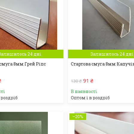
Залишилось 24 дні
Залишилось 24 дні
 смуга 8мм Грей Ріпс
Стартова смуга 8мм Капучі
₴
91 ₴
130 ₴
сті
В наявності
 роздріб
Оптом і в роздріб
–20%