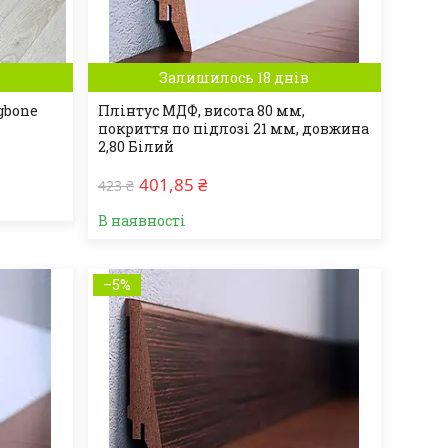
Залишилось 18 днів
gbone
Плінтус МДФ, висота 80 мм,
покриття по підлозі 21 мм, довжина
2,80 Білий
401,85 ₴
423 ₴
В наявності
–5%