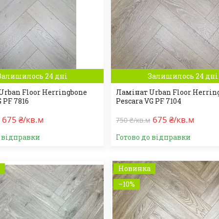
Залишилось 24 дні
Залишилось 24 дні
Urban Floor Herringbone
Ламінат Urban Floor Herrin
 PF 7816
Pescara VG PF 7104
675 ₴/кв.м
675 ₴/кв.м
750 ₴/кв.м
о відправки
Готово до відправки
а
Новинка
–10%