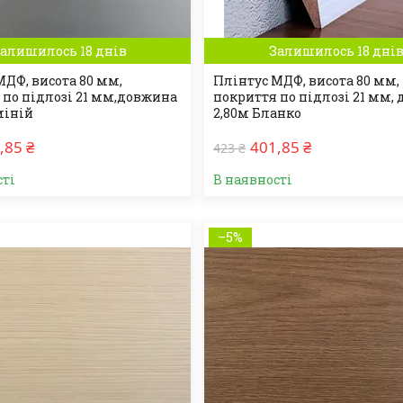
алишилось 18 днів
Залишилось 18 дні
МДФ, висота 80 мм,
Плінтус МДФ, висота 80 мм,
 по підлозі 21 мм,довжина
покриття по підлозі 21 мм,
міній
2,80м Бланко
,85 ₴
401,85 ₴
423 ₴
сті
В наявності
–5%