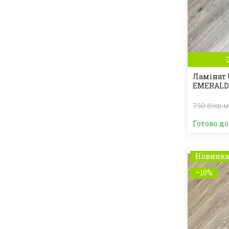
Ламінат 
EMERALD 
750 ₴/кв.м
Готово д
Новинк
–10%