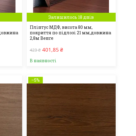
в
Залишилось 18 днів
Плінтус МДФ, висота 80 мм,
 довжина
покриття по підлозі 21 мм,довжина
2,8м Венге
401,85 ₴
423 ₴
В наявності
–5%