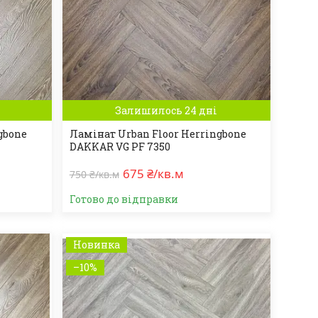
Залишилось 24 дні
gbone
Ламінат Urban Floor Herringbone
DAKKAR VG PF 7350
675 ₴/кв.м
750 ₴/кв.м
Готово до відправки
Новинка
–10%