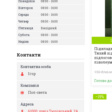
Понеділок
08:00
16:00
Вівторок
08:00
16:00
Середа
08:00
16:00
Четвер
08:00
16:00
Пʼятниця
Вихідний
Субота
08:00
16:00
Неділя
08:00
16:00
Підкладк
Тихий хі
Контакти
підлогов
лінолеу
150 ₴/кв.м
Ігор
Готово д
Пол-света
–19%
61000, узвіз Тюрінський, 2А,