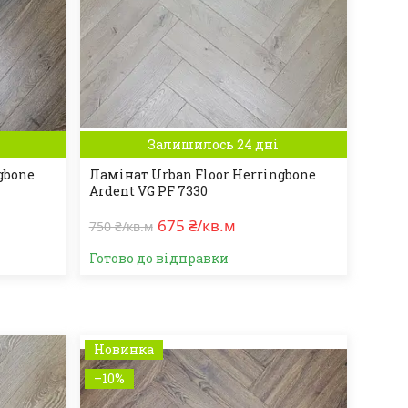
Залишилось 24 дні
gbone
Ламінат Urban Floor Herringbone
Ardent VG PF 7330
675 ₴/кв.м
750 ₴/кв.м
Готово до відправки
Новинка
–10%