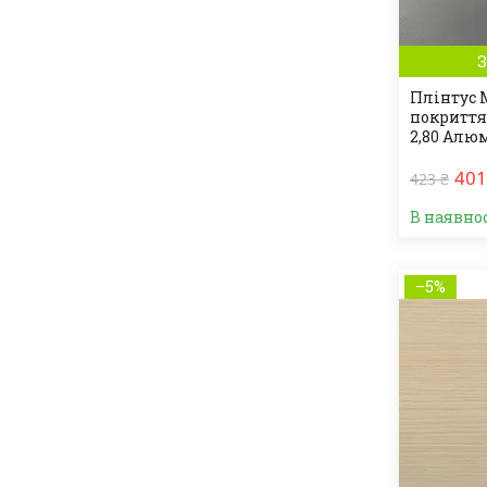
З
Плінтус 
покриття
2,80 Алю
401
423 ₴
В наявно
–5%