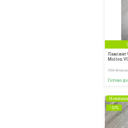
Ламінат 
Molton VG
750 ₴/кв.м
Готово д
Новинк
–10%