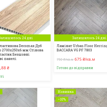
Залишилось 24 дні
Залишилось 24 дні
ластикова Decomax Дуб
Ламінат Urban Floor Herrin
о 2700х250х6 мм Стінова
BACCARA VG PF 7803
ластик Безшовні
ві панелі
675 ₴/кв.м
750 ₴/кв.м
,88 ₴
Готово до відправки
сті
а
Новинка
–10%