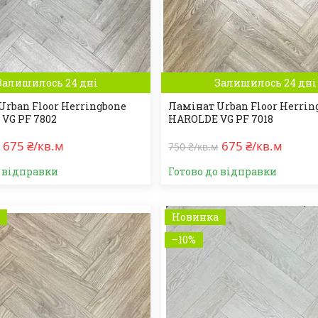
Залишилось 24 дні
Залишилось 24 дні
Urban Floor Herringbone
Ламінат Urban Floor Herrin
VG PF 7802
HAROLDE VG PF 7018
675 ₴/кв.м
675 ₴/кв.м
750 ₴/кв.м
о відправки
Готово до відправки
а
Новинка
–10%