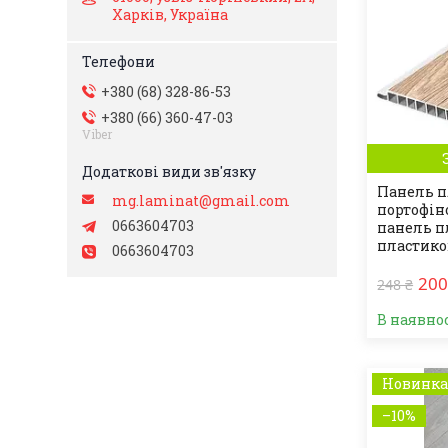
Харків, Україна
+380 (68) 328-86-53
+380 (66) 360-47-03
Viber
Панель п
mg.laminat@gmail.com
портофін
0663604703
панель п
пластико
0663604703
200
248 ₴
В наявно
Новинк
–10%