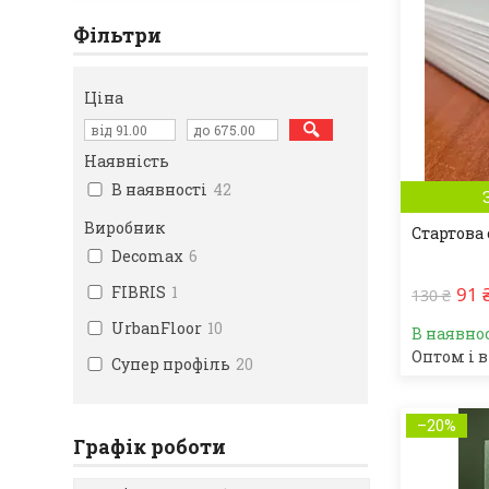
Фільтри
Ціна
Наявність
В наявності
42
Виробник
Стартова
Decomax
6
FIBRIS
1
91 
130 ₴
UrbanFloor
10
В наявно
Оптом і в
Супер профіль
20
–20%
Графік роботи