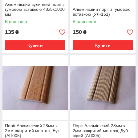
Алюмінієвий вуличний поріг з
гумовою вставкою 48х5х1000
Алюмінієвий поріг з гумовою
мм
вставкою (УЛ-151)
В наявності
В наявності
135
150
₴
₴
Купити
Купити
Поріг Алюмінієвий 28мм х
Поріг Алюмінієвий 28мм х
2мм відкритий монтаж, Бук
2мм відкритий монтаж, Дуб
(АП005)
сірий (АП005)