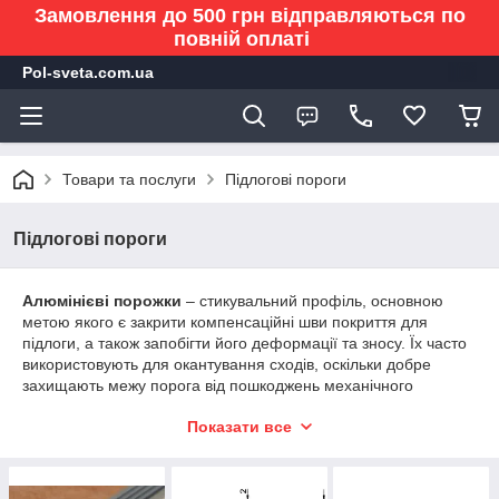
Замовлення до 500 грн відправляються по
повній оплаті
Pol-sveta.com.ua
Товари та послуги
Підлогові пороги
Підлогові пороги
Алюмінієві порожки
– стикувальний профіль, основною
метою якого є закрити компенсаційні шви покриття для
підлоги, а також запобігти його деформації та зносу. Їх часто
використовують для окантування сходів, оскільки добре
захищають межу порога від пошкоджень механічного
характеру. Найчастіше ремонтні роботи, починаються зі стелі
Показати все
і закінчуються підлогою. Після вибору покриття підлоги,
необхідно прийняти рішення, чим будуть закладуватися
стики. В укладанні підлогового покриття завершальним
етапом є установка порожков, які не тільки приховують стики,