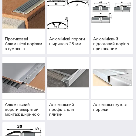
і доповнюють дизайн приміщення, а й підкреслюють
завершеність ремонту.
Протиковзкі
Алюмінієві пороги
Алюмінієвий
Алюмінієві поріжки
шириною 28 мм
підлоговий поріг з
з гумовою
прихованим
вставкою
кріпленням,
шириною 40 ,60,
80 мм
Алюмінієвий
Алюмінієвий
Алюмінієві кутові
пороги відкритий
профіль для
поріжки
монтаж шириною
плитки
20, 24, 38, 39, 40,
50, 60 мм