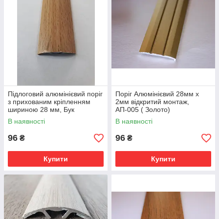
Підлоговий алюмінієвий поріг
Поріг Алюмінієвий 28мм х
з прихованим кріпленням
2мм відкритий монтаж,
шириною 28 мм, Бук
АП-005 ( Золото)
(АП-016)
В наявності
В наявності
96
96
₴
₴
Купити
Купити