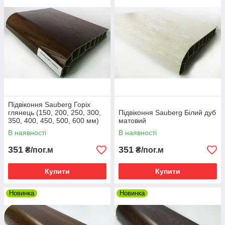
Здатність витримувати не високі температури, що
практично нівелює ймовірність займання.
Стійкість до сонячних променів та механічних
пошкоджень, корозії та процесів гниття, включаючи
контакт з агресивними хімічними реагентами.
Відсутність короблення та усадки.
Варіативність колірного дизайну.
Простота монтажу.
Тривалий експлуатаційний ресурс без втрати
Підвіконня Sauberg Горіх
товарного вигляду.
глянець (150, 200, 250, 300,
Підвіконня Sauberg Білий дуб
350, 400, 450, 500, 600 мм)
матовий
В наявності
В наявності
351
351
₴/пог.м
₴/пог.м
Купити
Купити
Новинка
Новинка