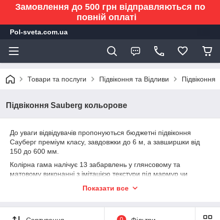
Замовлення до 500 грн відправляються по
повній оплаті
Pol-sveta.com.ua
Товари та послуги
Підвіконня та Відливи
Підвіконня
Підвіконня Sauberg кольорове
До уваги відвідувачів пропонуються бюджетні підвіконня
Сауберг преміум класу, завдовжки до 6 м, а завширшки від
150 до 600 мм.
Колірна гама налічує 13 забарвлень у глянсовому та
матовому виконанні з імітацією текстури під мармур чи
натуральну деревину.
Показати все
Для зручності вибору кожен варіант доповнений докладним
описом із зазначенням вартості за 1 погонний метр.
Характерною особливістю всього модельного ряду є стійкість
Сортування
0
Фільтри