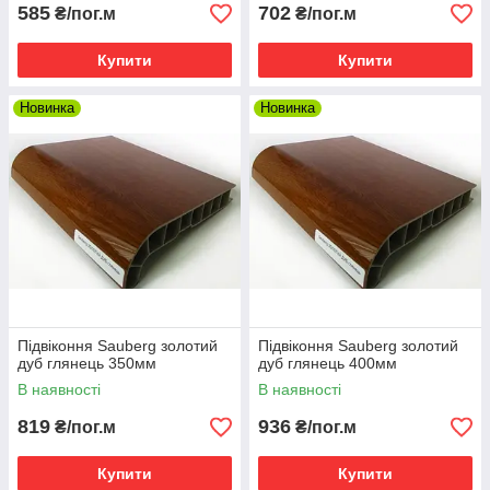
585
702
₴/пог.м
₴/пог.м
Купити
Купити
Новинка
Новинка
Підвіконня Sauberg золотий
Підвіконня Sauberg золотий
дуб глянець 350мм
дуб глянець 400мм
В наявності
В наявності
819
936
₴/пог.м
₴/пог.м
Купити
Купити