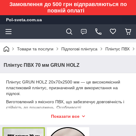
Замовлення до 500 грн відправляються по
повній оплаті
Pol-sveta.com.ua
Товари та послуги
Підлогові плінтуса
Плінтус ПВХ
Плінтус ПВХ 70 мм GRUN HOLZ
Плінтус GRUN HOLZ 20х70х2500 мм — це високоякісний
пластиковий плінтус, призначений для використання на
підлозі.
Виготовлений з якісного ПВХ, що забезпечує довговічність і
стійкість до пошкоджень. Особливості:
• Знімна лицьова панель: Полегшує установку та доступ до
Показати все
кабель-каналу.
• Кабель-канал: Досить просторий для приховання проводів.