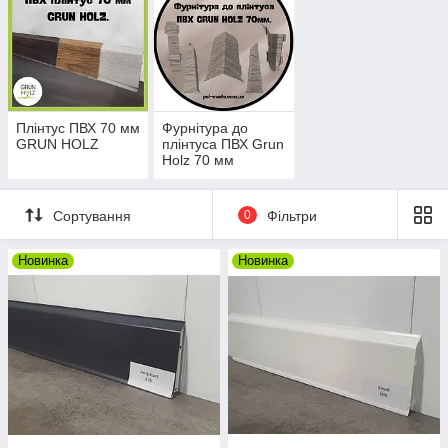
• Гнучкість: Плінтус має хорошу гнучкість, що дозволяє
встановлювати його навіть на нерівних поверхнях.
• Вологостійкість: Підходить для використання у вологих
приміщенні.
Для тих, хто шукає надійний і зручний у встановленні плінтус,
GRUN HOLZ 70 є відмінним вибором завдяки своїм
Плінтус ПВХ 70 мм
Фурнітура до
функціональним характеристикам та естетичному вигляду.
GRUN HOLZ
плінтуса ПВХ Grun
Holz 70 мм
Сортування
0
Фільтри
Новинка
Новинка