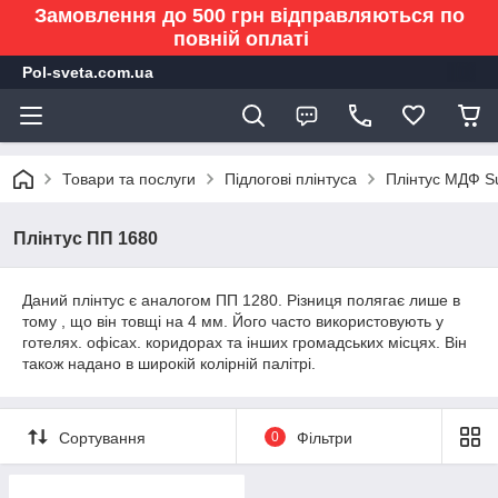
Замовлення до 500 грн відправляються по
повній оплаті
Pol-sveta.com.ua
Товари та послуги
Підлогові плінтуса
Плінтус МДФ Su
Плінтус ПП 1680
Даний плінтус є аналогом ПП 1280. Різниця полягає лише в
тому , що він товщі на 4 мм. Його часто використовують у
готелях. офісах. коридорах та інших громадських місцях. Він
також надано в широкій колірній палітрі.
Сортування
0
Фільтри