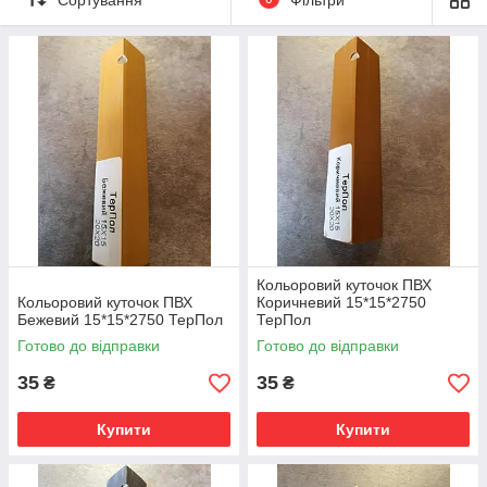
внутрішніх, так і для зовнішніх кутів стіни. Завдяки тому, що
пластиковий куточок, його можна легко відрізати під розмір
звичайними ножицями.
Кольоровий куточок ПВХ
Кольоровий куточок ПВХ
Коричневий 15*15*2750
Бежевий 15*15*2750 ТерПол
ТерПол
Готово до відправки
Готово до відправки
35
35
₴
₴
Купити
Купити