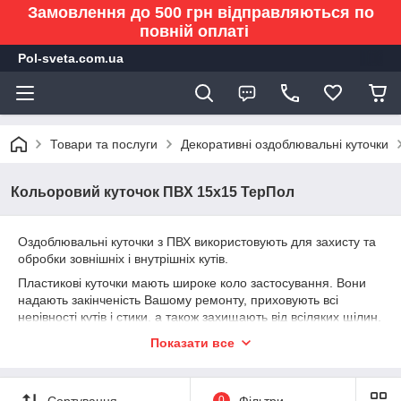
Замовлення до 500 грн відправляються по
повній оплаті
Pol-sveta.com.ua
Товари та послуги
Декоративні оздоблювальні куточки
Кольоровий куточок ПВХ 15х15 ТерПол
Оздоблювальні куточки з ПВХ використовують для захисту та
обробки зовнішніх і внутрішніх кутів.
Пластикові куточки мають широке коло застосування. Вони
надають закінченість Вашому ремонту, приховують всі
нерівності кутів і стики, а також захищають від всіляких щілин.
Їх застосовують і для завершення обробки укосів.
Показати все
Оздоблювальні куточки з ПВХ дуже зручні у своєму
застосуванні. Кути пвх прості в монтаже, їх досить просто
приклеїти до кутів, причому один куточок підходить як для
Сортування
0
Фільтри