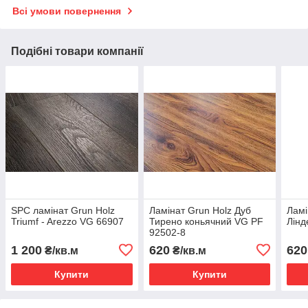
Всі умови повернення
Подібні товари компанії
SPC ламінат Grun Holz
Ламінат Grun Holz Дуб
Ламі
Triumf - Arezzo VG 66907
Тирено коньячний VG PF
Лінд
92502-8
1 200
620
620
₴/кв.м
₴/кв.м
Купити
Купити