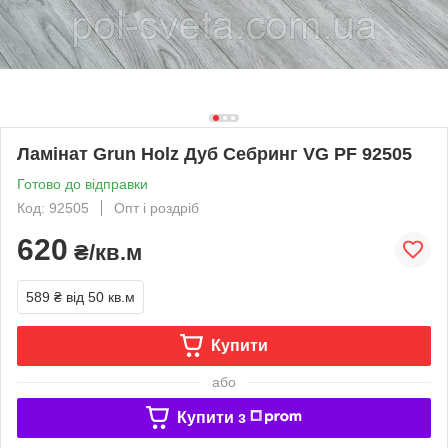
Ламінат Grun Holz Дуб Себринг VG PF 92505
Готово до відправки
Код: 92505
Опт і роздріб
620
₴/кв.м
589 ₴
від 50 кв.м
Купити
або
Купити з