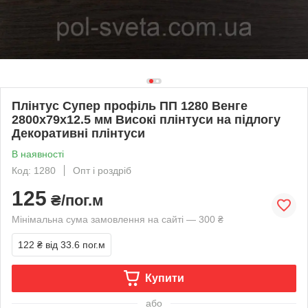
Плінтус Супер профіль ПП 1280 Венге
2800х79х12.5 мм Високі плінтуси на підлогу
Декоративні плінтуси
В наявності
Код: 1280
Опт і роздріб
125
₴/пог.м
Мінімальна сума замовлення на сайті — 300 ₴
122 ₴
від 33.6 пог.м
Купити
або