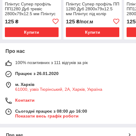
Плінтус Супер профіль
Плінтус Супер профіль ПП
Плін
ПП1280 Дуб тревіс
1280 Дуб 2800х79х12.5
ПП1
2800х79х12.5 мм Плінтус
мм Плінтус під колір
2800
високий Широкий плінтус
підлоги Плоский плінтус
плін
125
125
125
₴
₴/пог.м
для підлоги
для підлоги
Широ
Купити
Купити
Про нас
100% позитивних з 111 відгуків за рік
Працює з 26.01.2020
м. Харків
61000, узвіз Тюрінський, 2А, Харків, Україна
Контакти
Сьогодні працює з 08:00 до 16:00
Показати весь графік роботи
Про нас