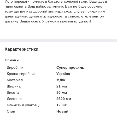
Його переваги полягає в багатстві колірної гами. Ваші друзі
гідно оцінять Ваш вибір, за плінтус Вам не буде соромно,
тому що він має дорогий вигляд, також слугує прикриттям
дилатаційних щілин між підлогою та стіною, є елементом
дизайну Вашої оселі. У ремонті важливі всі деталі!
Характеристики
Основні
Виробник
Супер профіль
Країна виробник
Україна
Матеріал
МДФ
Ширина
21 мм
Висота
80 мм
Довжина
2620 мм
Кількість в упаковці
12 шт.
Стан
Новий