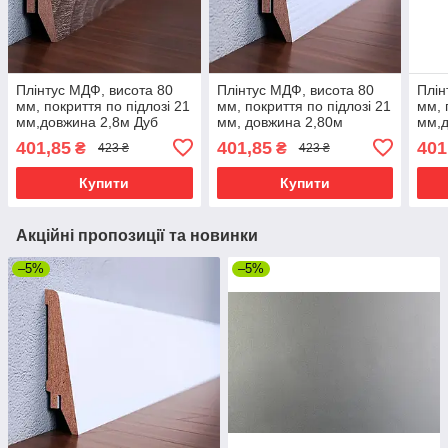
Плінтус МДФ, висота 80
Плінтус МДФ, висота 80
Плін
мм, покриття по підлозі 21
мм, покриття по підлозі 21
мм, 
мм,довжина 2,8м Дуб
мм, довжина 2,80м
мм,д
сонома
Бланко
родо
401,85
401,85
401
₴
₴
423 ₴
423 ₴
Купити
Купити
Акційні пропозиції та новинки
–5%
–5%