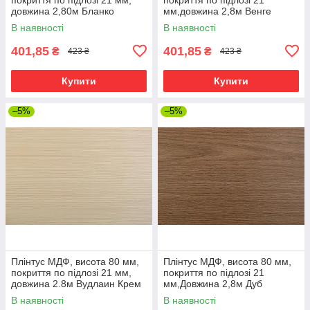
довжина 2,80м Бланко
мм,довжина 2,8м Венге
В наявності
В наявності
401,85
401,85
₴
₴
423 ₴
423 ₴
Купити
Купити
–5%
–5%
Плінтус МДФ, висота 80 мм,
Плінтус МДФ, висота 80 мм,
покриття по підлозі 21 мм,
покриття по підлозі 21
довжина 2.8м Вудлаин Крем
мм,Довжина 2,8м Дуб
нордленд
В наявності
В наявності