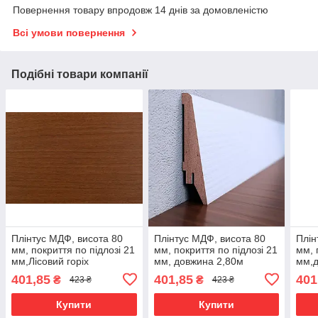
Повернення товару впродовж 14 днів за домовленістю
Всі умови повернення
Подібні товари компанії
Плінтус МДФ, висота 80
Плінтус МДФ, висота 80
Плін
мм, покриття по підлозі 21
мм, покриття по підлозі 21
мм, 
мм,Лісовий горіх
мм, довжина 2,80м
мм,д
Бланко
сон
401,85
401,85
401
₴
₴
423 ₴
423 ₴
Купити
Купити