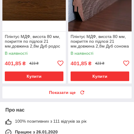
Плінтус МДФ, висота 80 мм,
Плінтус МДФ, висота 80 мм,
покриття по підлозі 21
покриття по підлозі 21
мм,довжина 2,8м Дуб родос
мм,довжина 2,8м Дуб сонома
темний
В наявності
В наявності
401,85
401,85
₴
₴
423 ₴
423 ₴
Купити
Купити
Показати ще
Про нас
100% позитивних з 111 відгуків за рік
Працює з 26.01.2020