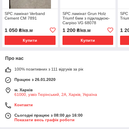
SPC ламінат Verband
SPC ламінат Grun Holz
SPC 
Cement CM 7891
Triumf 6мм з підкладкою-
Triu
Carpiso VG 68078
1 050
1 200
1 2
₴/кв.м
₴/кв.м
Купити
Купити
Про нас
100% позитивних з 111 відгуків за рік
Працює з 26.01.2020
м. Харків
61000, узвіз Тюрінський, 2А, Харків, Україна
Контакти
Сьогодні працює з 08:00 до 16:00
Показати весь графік роботи