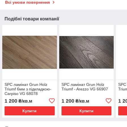
Всі умови повернення
Подібні товари компанії
SPC ламінат Grun Holz
SPC ламінат Grun Holz
SPC 
Triumf 6мм з підкладкою-
Triumf - Arezzo VG 66907
Triu
Carpiso VG 68078
1 200
1 200
1 2
₴/кв.м
₴/кв.м
Купити
Купити