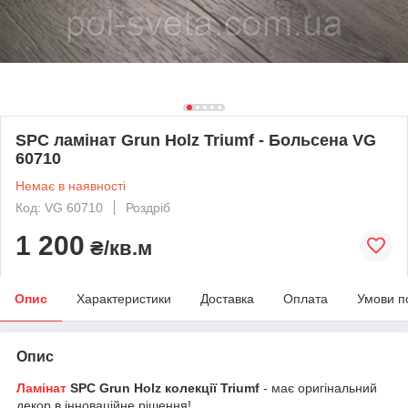
SPC ламінат Grun Holz Triumf - Больсена VG
60710
Немає в наявності
Код: VG 60710
Роздріб
1 200
₴/кв.м
Опис
Характеристики
Доставка
Оплата
Умови п
Опис
Ламінат
SPC Grun Holz колекції Triumf
- має оригінальний
декор в інноваційне рішення!