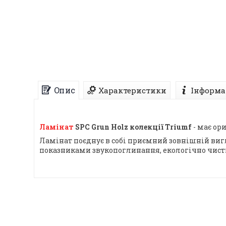
Опис
Характеристики
Інформа
Ламінат
SPC Grun Holz колекції Triumf
- має ор
Ламінат поєднує в собі приємний зовнішній вигл
показниками звукопоглинання, екологічно чисти