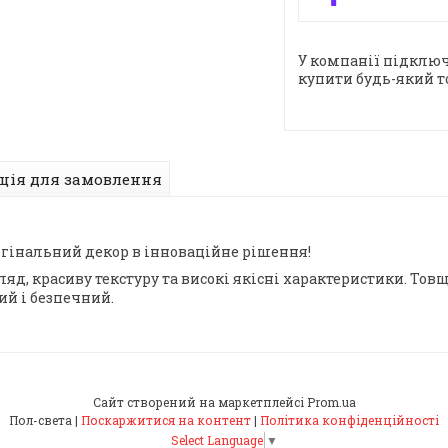
У компанії підключ
купити будь-який т
ція для замовлення
игінальний декор в інноваційне рішення!
яд, красиву текстуру та високі якісні характеристики. Тов
й і безпечний.
Сайт створений на маркетплейсі
Prom.ua
Пол-света |
Поскаржитися на контент
|
Політика конфіденційності
Select Language
▼