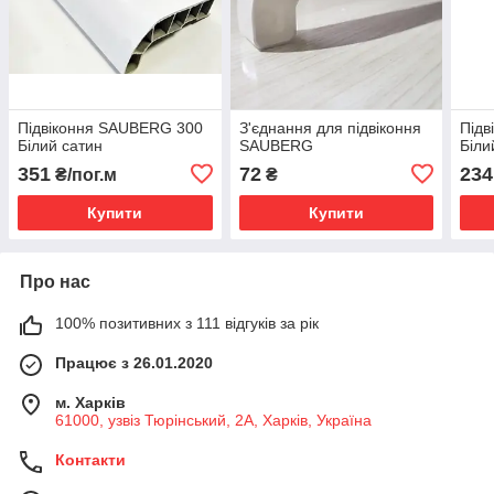
Підвіконня SAUBERG 300
З'єднання для підвіконня
Підв
Білий сатин
SAUBERG
Біли
351
72
234
₴/пог.м
₴
Купити
Купити
Про нас
100% позитивних з 111 відгуків за рік
Працює з 26.01.2020
м. Харків
61000, узвіз Тюрінський, 2А, Харків, Україна
Контакти