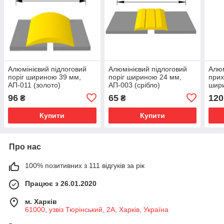
Алюмінієвий підлоговий
Алюмінієвий підлоговий
Алюм
поріг шириною 39 мм,
поріг шириною 24 мм,
прих
АП-011 (золото)
АП-003 (срібло)
шири
96
65
120
₴
₴
Купити
Купити
Про нас
100% позитивних з 111 відгуків за рік
Працює з 26.01.2020
м. Харків
61000, узвіз Тюрінський, 2А, Харків, Україна