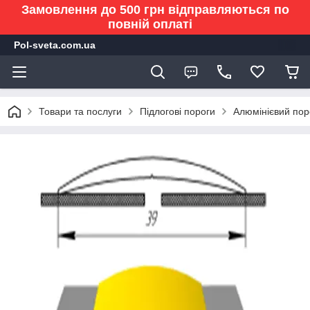
Замовлення до 500 грн відправляються по
повній оплаті
Pol-sveta.com.ua
Товари та послуги
Підлогові пороги
Алюмінієвий поро