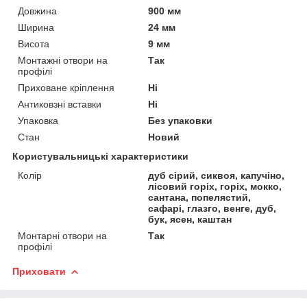
Довжина
900 мм
Ширина
24 мм
Висота
9 мм
Монтажні отвори на
Так
профілі
Приховане кріплення
Ні
Антиковзні вставки
Ні
Упаковка
Без упаковки
Стан
Новий
Користувальницькі характеристики
Колір
дуб сірий, сиквоя, капучіно,
лісовий горіх, горіх, мокко,
сантана, попелястий,
сафарі, глазго, венге, дуб,
бук, ясен, каштан
Монтарні отвори на
Так
профілі
Приховати