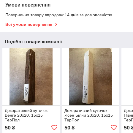
Умови повернення
Повернення товару впродовж 14 днів за домовленістю
Всі умови повернення
Подібні товари компанії
Декоративний куточок
Декоративний куточок
Деко
Венге 20х20, 15х15
Ясен Білий 20х20, 15х15
Півн
ТерПол
ТерПол
Тер
50
50
50
₴
₴