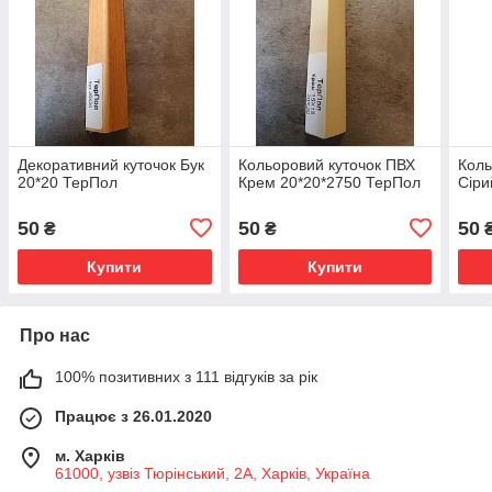
Декоративний куточок Бук
Кольоровий куточок ПВХ
Коль
20*20 ТерПол
Крем 20*20*2750 ТерПол
Сіри
50
50
50
₴
₴
Купити
Купити
Про нас
100% позитивних з 111 відгуків за рік
Працює з 26.01.2020
м. Харків
61000, узвіз Тюрінський, 2А, Харків, Україна