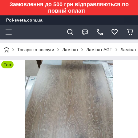
Замовлення до 500 грн відправляються по
повній оплаті
Pol-sveta.com.ua
Товари та послуги
Ламінат
Ламінат AGT
Ламінат 
Топ