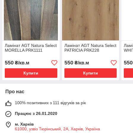
Ламінат AGT Natura Select
Ламінат AGT Natura Select
Ламі
MORELLA PRK1111
PATRICIA PRK228
WHI
550
550
550
₴/кв.м
₴/кв.м
Купити
Купити
Про нас
100% позитивних з 111 відгуків за рік
Працює з 26.01.2020
м. Харків
61000, узвіз Тюрінський, 2А, Харків, Україна