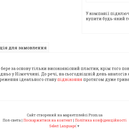
У компанії підключ
купити будь-який т
ція для замовлення
бере за основу тільки високоякісний пластик, крім того п
ньо у Німеччині. До речі, на сьогоднішній день аналогів як
ереження ідеального стану
підвіконня
протягом дуже трива
Сайт створений на маркетплейсі
Prom.ua
Пол-света |
Поскаржитися на контент
|
Політика конфіденційності
Select Language
▼