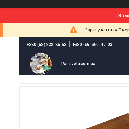
Зам
Зараз у компанії н
+380 (68) 328-86-53
+380 (66) 360-47-03
Pol-sveta.com.ua