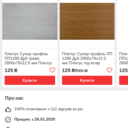
Плінтус Супер профіль
Плінтус Супер профіль ПП
Плін
ПП1280 Дуб тревіс
1280 Дуб 2800х79х12.5
ПП1
2800х79х12.5 мм Плінтус
мм Плінтус під колір
2800
високий Широкий плінтус
підлоги Плоский плінтус
плін
125
125
125
₴
₴/пог.м
для підлоги
для підлоги
Широ
Купити
Купити
Про нас
100% позитивних з 111 відгуків за рік
Працює з 26.01.2020