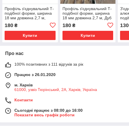
Профіль з'єднувальний Т-
Профіль з'єднувальний Т-
З'єд
подібної форми, ширина
подібної форми, ширина
алюм
18 мм довжина 2,7 м,
18 мм довжина 2,7 м, Дуб
поді
Венге
глазго
шири
180
180
130
₴
₴
2,7 
Купити
Купити
Про нас
100% позитивних з 111 відгуків за рік
Працює з 26.01.2020
м. Харків
61000, узвіз Тюрінський, 2А, Харків, Україна
Контакти
Сьогодні працює з 08:00 до 16:00
Показати весь графік роботи