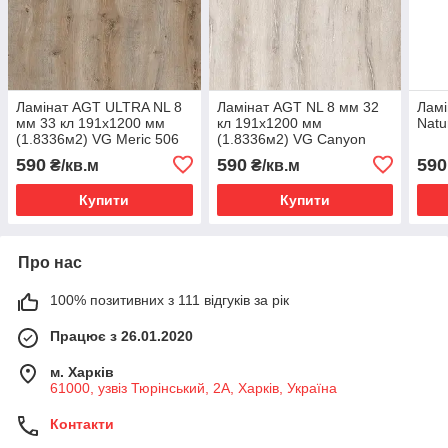
Ламінат AGT ULTRA NL 8
Ламінат AGT NL 8 мм 32
Ламі
мм 33 кл 191х1200 мм
кл 191х1200 мм
Natu
(1.8336м2) VG Meric 506
(1.8336м2) VG Canyon
(8 шт.),
Oak 201 (8 шт.)
590
590
590
₴/кв.м
₴/кв.м
Купити
Купити
Про нас
100% позитивних з 111 відгуків за рік
Працює з 26.01.2020
м. Харків
61000, узвіз Тюрінський, 2А, Харків, Україна
Контакти