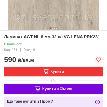
Ламинат AGT NL 8 мм 32 кл VG LENA PRK231
В наявності
Код: 231
Роздріб
590
₴/кв.м
Купити
або
Купити з
Що таке купити з Пром?