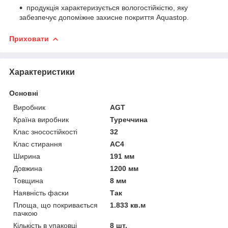
продукція характеризується вологостійкістю, яку
забезпечує допоміжне захисне покриття Aquastop.
Приховати
Характеристики
Основні
Виробник
AGT
Країна виробник
Туреччина
Клас зносостійкості
32
Клас стирання
АС4
Ширина
191 мм
Довжина
1200 мм
Товщина
8 мм
Наявність фаски
Так
Площа, що покривається
1.833 кв.м
пачкою
Кількість в упаковці
8 шт.