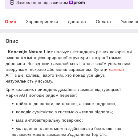
Замовлення під захистом
Опис
Характеристики
Доставка
Оплата
Умови п
Опис
Колекція Natura Line
налічує шістнадцять різних декорів, які
виконані з імітацією природної структури і колірної гамми
деревини. Всі відтінки ламелей світлі, але зі своїм унікальним
візерунком, яскраво або менш вираженим. Купити
ламінат
АГТ з цієї колекції варто тим, хто понад усе цінує
натуральність у всьому.
Крім красивих природних дизайнів, ламінат від турецької
марки AGT володіє рядом переваг:
стійкість до вологи, вигорання, а також подряпин;
володіє сумісністю з системою «тепла підлога»;
має антибактеріальну поверхню;
укладання планок можна здійснювати без клею, так
як ламелі мають замковим з'єднанням Top Clic;