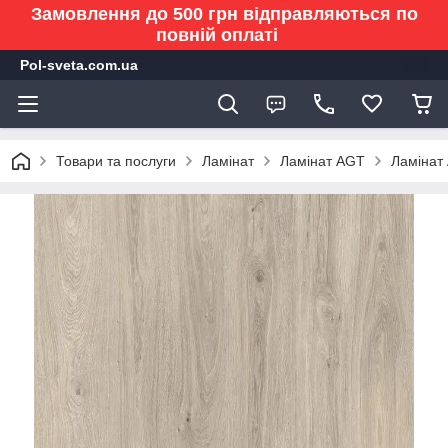
Замовлення до 500 грн відправляються по
повній оплаті
Pol-sveta.com.ua
Товари та послуги
Ламінат
Ламінат AGT
Ламінат 