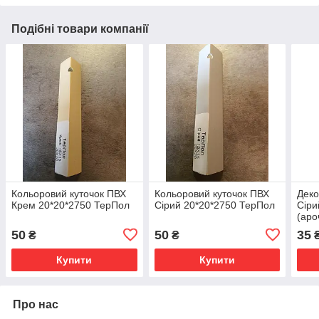
Подібні товари компанії
Кольоровий куточок ПВХ
Кольоровий куточок ПВХ
Деко
Крем 20*20*2750 ТерПол
Сірий 20*20*2750 ТерПол
Сіри
(аро
50
50
35
₴
₴
Купити
Купити
Про нас