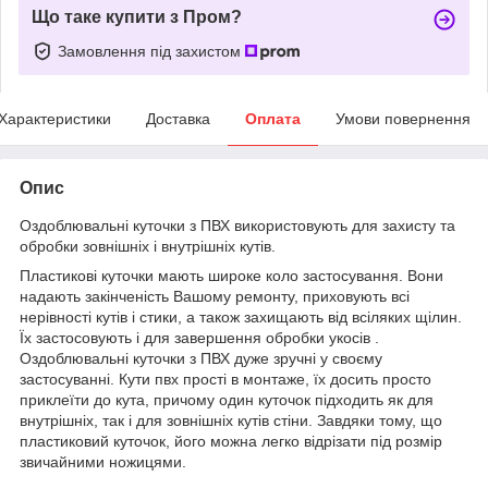
Що таке купити з Пром?
Замовлення під захистом
Характеристики
Доставка
Оплата
Умови повернення
Опис
Оздоблювальні куточки з ПВХ використовують для захисту та
обробки зовнішніх і внутрішніх кутів.
Пластикові куточки мають широке коло застосування. Вони
надають закінченість Вашому ремонту, приховують всі
нерівності кутів і стики, а також захищають від всіляких щілин.
Їх застосовують і для завершення обробки укосів .
Оздоблювальні куточки з ПВХ дуже зручні у своєму
застосуванні. Кути пвх прості в монтаже, їх досить просто
приклеїти до кута, причому один куточок підходить як для
внутрішніх, так і для зовнішніх кутів стіни. Завдяки тому, що
пластиковий куточок, його можна легко відрізати під розмір
звичайними ножицями.