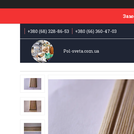
Зам
+380 (68) 328-86-53
+380 (66) 360-47-03
Pol-sveta.com.ua