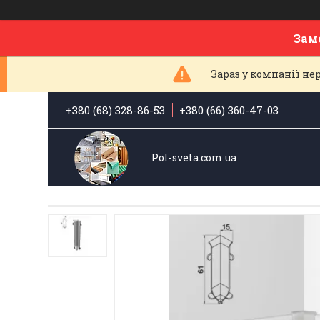
Зам
Зараз у компанії н
+380 (68) 328-86-53
+380 (66) 360-47-03
Pol-sveta.com.ua