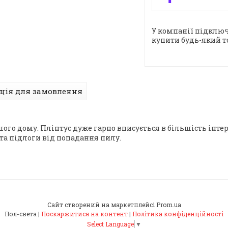
У компанії підключ
купити будь-який т
ція для замовлення
го дому. Плінтус дуже гарно вписується в більшість інтер'
 та підлоги від попадання пилу.
Сайт створений на маркетплейсі
Prom.ua
Пол-света |
Поскаржитися на контент
|
Політика конфіденційності
Select Language
▼